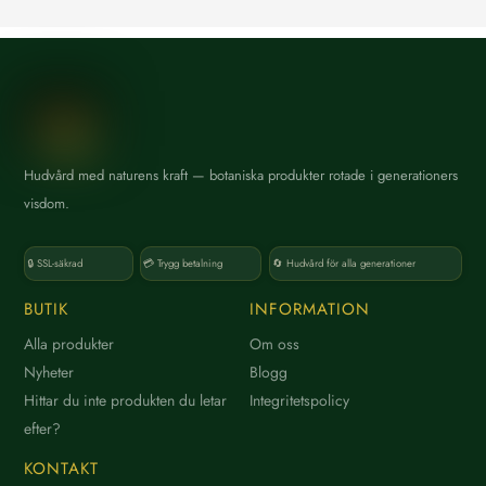
P
variante
r
De
i
olika
s
alternat
kan
väljas
på
Hudvård med naturens kraft — botaniska produkter rotade i generationers
K
produkt
visdom.
a
t
🔒 SSL-säkrad
💳 Trygg betalning
🔄 Hudvård för alla generationer
e
g
BUTIK
INFORMATION
o
Alla produkter
Om oss
r
Nyheter
Blogg
i
Hittar du inte produkten du letar
Integritetspolicy
efter?
KONTAKT
V