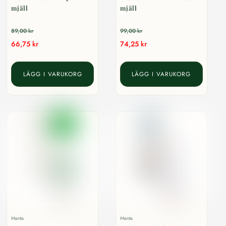
mjäll
mjäll
89,00
kr
99,00
kr
66,75
kr
74,25
kr
LÄGG I VARUKORG
LÄGG I VARUKORG
Menta
Menta