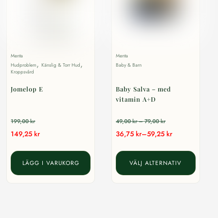
alternat
kan
väljas
på
produkt
Menta
Menta
,
,
Hudproblem
Känslig & Torr Hud
Baby & Barn
Kroppsvård
Jomelop E
Baby Salva – med
vitamin A+D
Prisintervall:
199,00
kr
49,00
kr
–
79,00
kr
Prisintervall:
149,25
kr
36,75
kr
–
59,25
kr
49,00 kr
36,75 kr
till
Den
till
79,00 kr
LÄGG I VARUKORG
VÄLJ ALTERNATIV
här
59,25 kr
produkt
har
flera