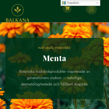
Skip
Swedish
Back
Menu
to
To
content
Top
NATURLIG HUDVÅRD
Menta
Botaniska hudvårdsprodukter inspirerade av
generationers visdom — naturliga,
dermatologitestade och hållbart skapade.