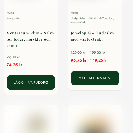
Menta
Menta
,
,
Kroppsvård
Hudproblem
Känslig & Torr Hud
Kroppsvård
Mentareum Plus – Salva
Jomelop G – Hudsalva
för leder, muskler och
med växtextrakt
senor
Prisintervall:
129,00
kr
–
199,00
kr
99,00
kr
Prisintervall:
96,75
kr
–
149,25
kr
129,00 kr
74,25
kr
96,75 kr
till
Den
till
199,00 kr
VÄLJ ALTERNATIV
här
LÄGG I VARUKORG
149,25 kr
produkt
har
flera
variante
De
olika