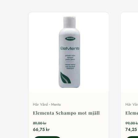
-
Hår Vård
Menta
Hår Vå
Elementa Schampo mot mjäll
Eleme
89,00
kr
99,00
k
66,75
kr
74,25