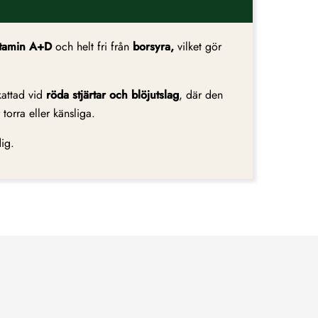
itamin A+D
och helt fri från
borsyra,
vilket gör
kattad vid
röda stjärtar och blöjutslag
, där den
orra eller känsliga.
ig.