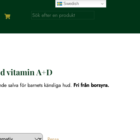
Swedish
ed vitamin A+D
de salva för barnets känsliga hud.
Fri från borsyra.
ll:
Rensa