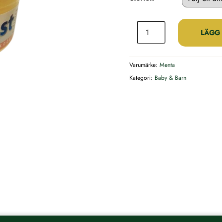
59,25 kr
Baby
Salva
LÄGG 
–
med
Varumärke:
Menta
vitamin
Kategori:
Baby & Barn
A+D
mängd