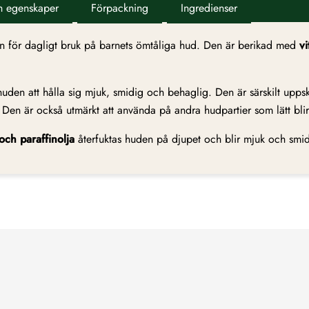
h egenskaper
Förpackning
Ingredienser
n för dagligt bruk på barnets ömtåliga hud. Den är berikad med
v
uden att hålla sig mjuk, smidig och behaglig. Den är särskilt upps
en är också utmärkt att använda på andra hudpartier som lätt blir t
 och paraffinolja
återfuktas huden på djupet och blir mjuk och smid