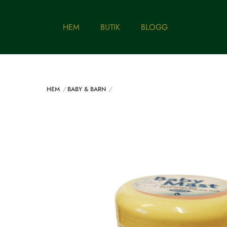
Skip
to
HEM
BUTIK
BLOGG
content
HEM
BABY & BARN