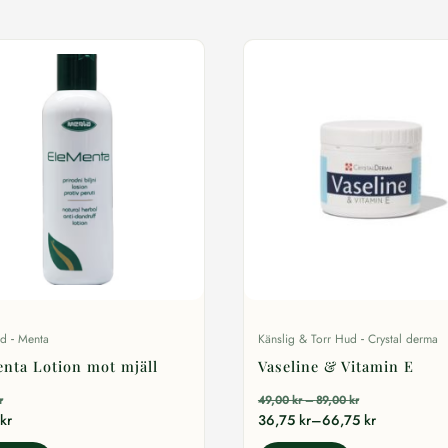
-
-
rd
Menta
Känslig & Torr Hud
Crystal derma
nta Lotion mot mjäll
Vaseline & Vitamin E
Prisintervall:
r
49,00
kr
–
89,00
kr
49,00 kr
Prisintervall:
kr
36,75
kr
–
66,75
kr
till
36,75 kr
89,00 kr