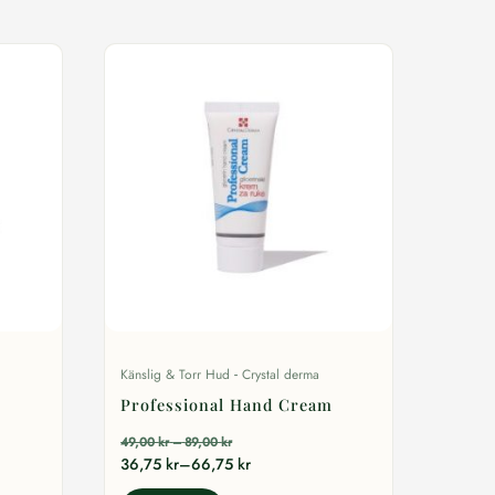
-
Känslig & Torr Hud
Crystal derma
Professional Hand Cream
Prisintervall:
49,00
kr
–
89,00
kr
49,00 kr
Prisintervall:
36,75
kr
–
66,75
kr
till
36,75 kr
89,00 kr