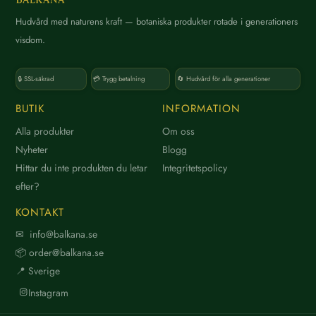
Hudvård med naturens kraft — botaniska produkter rotade i generationers
K
visdom.
a
t
🔒 SSL-säkrad
💳 Trygg betalning
🔄 Hudvård för alla generationer
e
g
BUTIK
INFORMATION
o
Alla produkter
Om oss
r
Nyheter
Blogg
i
Hittar du inte produkten du letar
Integritetspolicy
efter?
KONTAKT
V
✉ info@balkana.se
a
📦 order@balkana.se
r
📍 Sverige
u
Instagram
m
ä