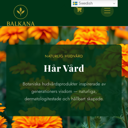
Skip
Swedish
Back
Menu
to
To
content
Top
NATURLIG HUDVÅRD
Hår Vård
Botaniska hudvårdsprodukter inspirerade av
generationers visdom — naturliga,
dermatologitestade och hållbart skapade.