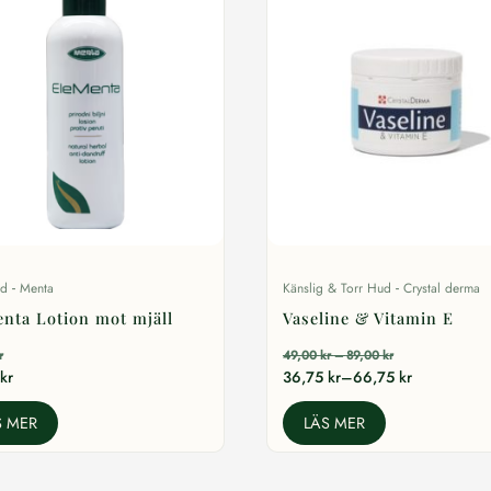
-
-
rd
Menta
Känslig & Torr Hud
Crystal derma
nta Lotion mot mjäll
Vaseline & Vitamin E
Prisintervall:
r
49,00
kr
–
89,00
kr
49,00 kr
Prisintervall:
kr
36,75
kr
–
66,75
kr
till
36,75 kr
89,00 kr
till
S MER
LÄS MER
66,75 kr