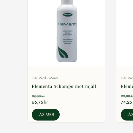
-
Hår Vård
Menta
Hår Vå
Elementa Schampo mot mjäll
Eleme
89,00
kr
99,00
k
66,75
kr
74,25
LÄS MER
LÄ