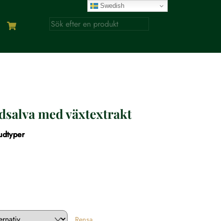
Swedish
dsalva med växtextrakt
udtyper
rvall:
 kr
 kr
Rensa