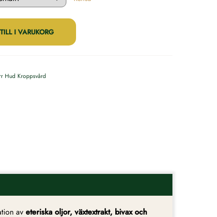
TILL I VARUKORG
rr Hud
Kroppsvård
ation av
eteriska oljor, växtextrakt, bivax och