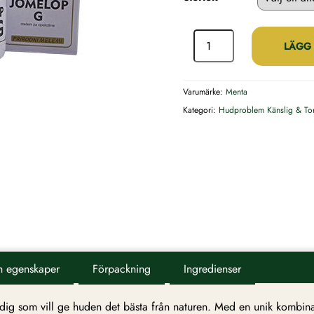
149,25 kr
Jomelop
G
LÄGG 
–
Hudsalva
Varumärke:
Menta
med
Kategori:
Hudproblem
Känslig & To
växtextrakt
mängd
h egenskaper
Förpackning
Ingredienser
dig som vill ge huden det bästa från naturen. Med en unik kombin