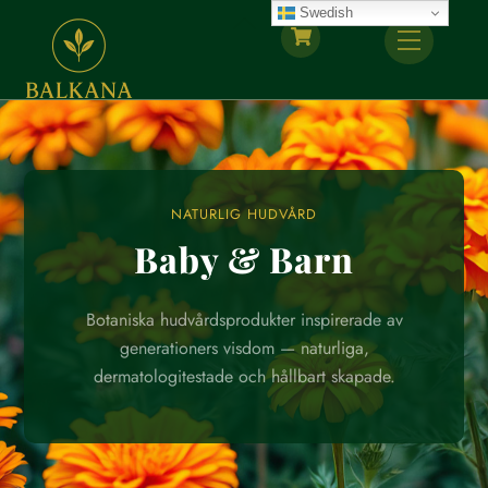
Skip
Swedish
Back
Menu
to
To
content
Top
NATURLIG HUDVÅRD
Baby & Barn
Botaniska hudvårdsprodukter inspirerade av
generationers visdom — naturliga,
dermatologitestade och hållbart skapade.