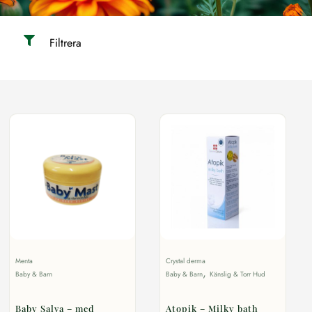
Filtrera
Menta
Crystal derma
,
Baby & Barn
Baby & Barn
Känslig & Torr Hud
Baby Salva – med
Atopik – Milky bath