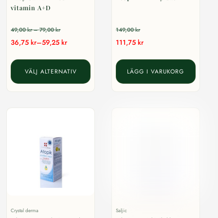
vitamin A+D
Prisintervall:
49,00
kr
–
79,00
kr
149,00
kr
Prisintervall:
36,75
kr
–
59,25
kr
111,75
kr
49,00 kr
36,75 kr
till
Den
till
79,00 kr
VÄLJ ALTERNATIV
LÄGG I VARUKORG
här
59,25 kr
produkten
har
flera
varianter.
De
olika
alternativen
kan
väljas
på
Crystal derma
Saljic
produktsidan