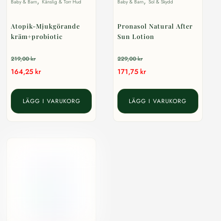
,
,
Baby & Barn
Känslig & Torr Hud
Baby & Barn
Sol & Skydd
Atopik-Mjukgörande
Pronasol Natural After
kräm+probiotic
Sun Lotion
219,00
kr
229,00
kr
164,25
kr
171,75
kr
LÄGG I VARUKORG
LÄGG I VARUKORG