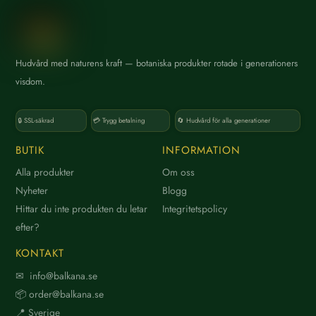
s
Hudvård med naturens kraft — botaniska produkter rotade i generationers
K
visdom.
a
t
🔒 SSL-säkrad
💳 Trygg betalning
🔄 Hudvård för alla generationer
e
g
BUTIK
INFORMATION
o
Alla produkter
Om oss
r
Nyheter
Blogg
i
Hittar du inte produkten du letar
Integritetspolicy
efter?
KONTAKT
V
✉ info@balkana.se
a
📦 order@balkana.se
r
📍 Sverige