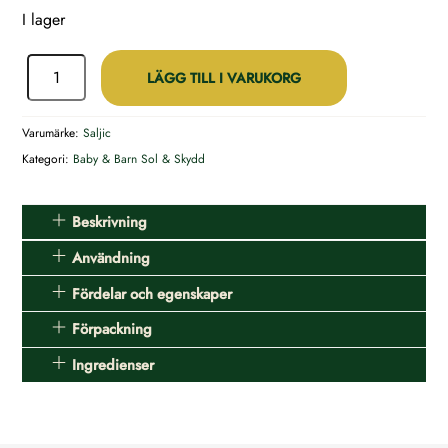
I lager
Pronasol
LÄGG TILL I VARUKORG
Natural
After
Varumärke:
Saljic
Sun
Kategori:
Baby & Barn
Sol & Skydd
Lotion
mängd
Beskrivning
Användning
Fördelar och egenskaper
Förpackning
Ingredienser