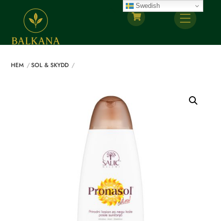
Skip
Swedish
Back
Menu
to
To
content
Top
HEM
SOL & SKYDD