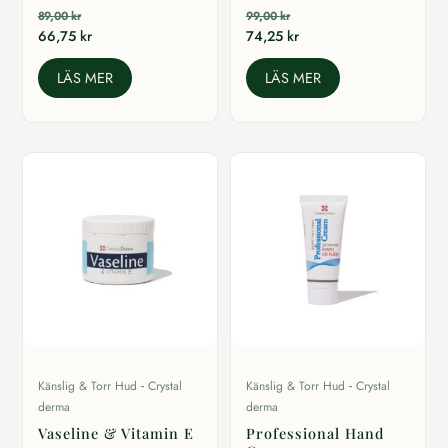
89,00
kr
99,00
kr
66,75
kr
74,25
kr
LÄS MER
LÄS MER
-
-
Känslig & Torr Hud
Crystal
Känslig & Torr Hud
Crystal
derma
derma
Vaseline & Vitamin E
Professional Hand