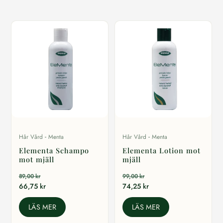
-
-
Hår Vård
Menta
Hår Vård
Menta
Elementa Schampo
Elementa Lotion mot
mot mjäll
mjäll
89,00
kr
99,00
kr
66,75
kr
74,25
kr
LÄS MER
LÄS MER