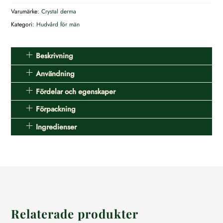
cream
Varumärke:
Crystal derma
gel
Kategori:
Hudvård för män
mängd
Beskrivning
Användning
Fördelar och egenskaper
Förpackning
Ingredienser
Relaterade produkter