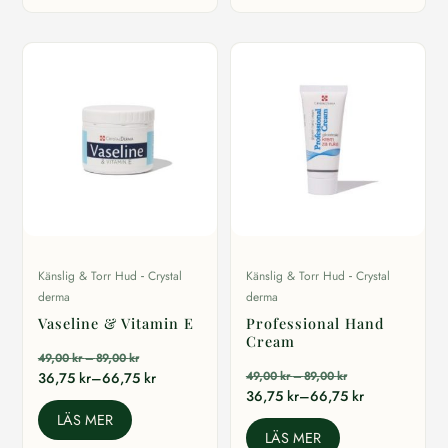
-
-
Känslig & Torr Hud
Crystal
Känslig & Torr Hud
Crystal
derma
derma
Vaseline & Vitamin E
Professional Hand
Cream
Prisintervall:
49,00
kr
–
89,00
kr
49,00 kr
Prisintervall:
Prisintervall:
36,75
kr
–
66,75
kr
49,00
kr
–
89,00
kr
till
49,00 kr
Prisintervall:
36,75
kr
–
66,75
kr
36,75 kr
89,00 kr
till
36,75 kr
till
LÄS MER
89,00 kr
till
LÄS MER
66,75 kr