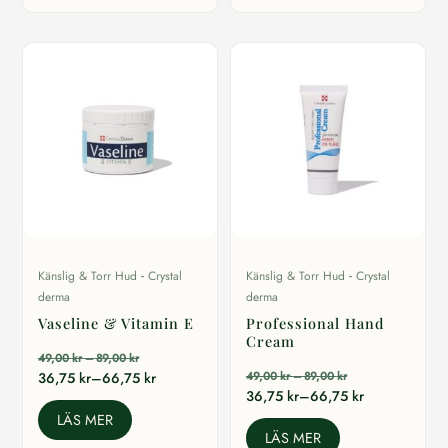
-
-
Känslig & Torr Hud
Crystal
Känslig & Torr Hud
Crystal
derma
derma
Vaseline & Vitamin E
Professional Hand
Cream
Prisintervall:
49,00
kr
–
89,00
kr
49,00 kr
Prisintervall:
Prisintervall:
36,75
kr
–
66,75
kr
49,00
kr
–
89,00
kr
till
49,00 kr
Prisintervall:
36,75
kr
–
66,75
kr
36,75 kr
89,00 kr
till
36,75 kr
till
LÄS MER
89,00 kr
till
LÄS MER
66,75 kr