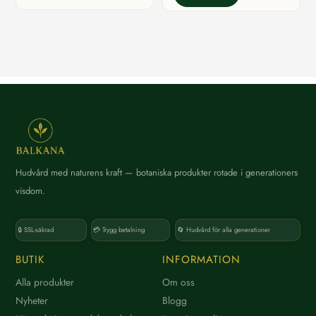
66,75 kr
Hudvård med naturens kraft — botaniska produkter rotade i generationers
visdom.
🔒 SSL-säkrad
💳 Trygg betalning
🔄 Hudvård för alla generationer
BUTIK
INFORMATION
Alla produkter
Om oss
Nyheter
Blogg