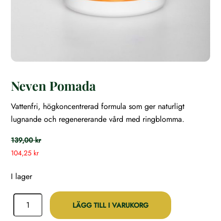
Neven Pomada
Vattenfri, högkoncentrerad formula som ger naturligt
lugnande och regenererande vård med ringblomma.
139,00
kr
104,25
kr
I lager
Neven
LÄGG TILL I VARUKORG
Pomada