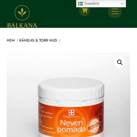
Skip
Swedish
Back
Menu
to
To
content
Top
HEM
KÄNSLIG & TORR HUD