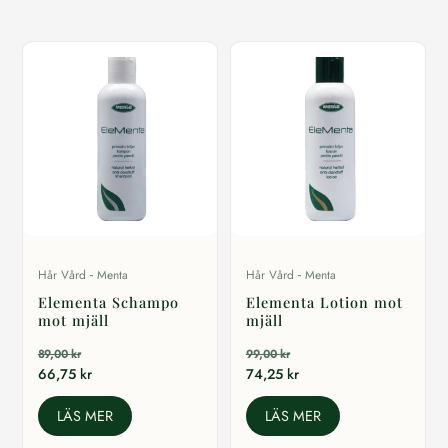
-
-
Hår Vård
Menta
Hår Vård
Menta
Elementa Schampo
Elementa Lotion mot
mot mjäll
mjäll
89,00
kr
99,00
kr
66,75
kr
74,25
kr
LÄS MER
LÄS MER