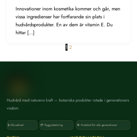
Innovationer inom kosmetika kommer och går, men
vissa ingredienser har fortfarande sin plats i
hudvårdsprodukter. En av dem är vitamin E. Du
hittar […]
1
2
Hudvård med naturens kraft — botaniska produkter rotade i generationers
visdom.
🔒 SSL-säkrad
💳 Trygg betalning
🔄 Hudvård för alla generationer